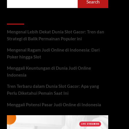
Search
Recent Posts
Mengenal Lebih Dekat Dunia Slot Gacor: Tren dan
Strategi di Balik Permainan Populer ini
Mengenal Ragam Judi Online di Indonesia: Dari
Poker hingga Slot
Menggali Keuntungan di Dunia Judi Online
Indonesia
Tren Terbaru dalam Dunia Slot Gacor: Apa yang
Perlu Diketahui Pemain Saat Ini
Menggali Potensi Pasar Judi Online di Indonesia