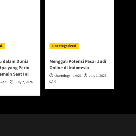
ed
Uncategorized
u dalam Dunia
Menggali Potensi Pasar Judi
 Apa yang Perlu
Online di Indonesia
emain Saat Ini
charmingsnake21
July 1, 2026
0
ake21
July 2, 2026