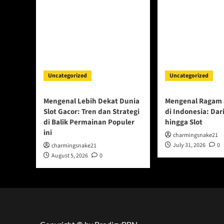
Uncategorized
Uncategorized
Mengenal Lebih Dekat Dunia
Mengenal Ragam 
Slot Gacor: Tren dan Strategi
di Indonesia: Dar
di Balik Permainan Populer
hingga Slot
ini
charmingsnake21
July 31, 2026
0
charmingsnake21
August 5, 2026
0