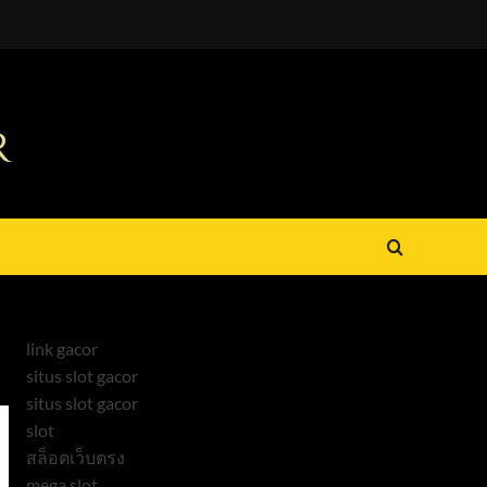
link gacor
situs slot gacor
situs slot gacor
slot
สล็อตเว็บตรง
mega slot