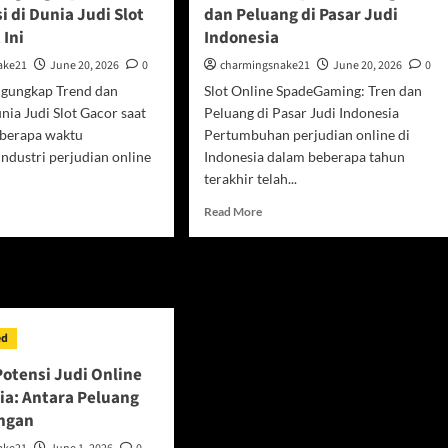
i di Dunia Judi Slot
dan Peluang di Pasar Judi
 Ini
Indonesia
ake21
June 20, 2026
0
charmingsnake21
June 20, 2026
0
gungkap Trend dan
Slot Online SpadeGaming: Tren dan
unia Judi Slot Gacor saat
Peluang di Pasar Judi Indonesia
eberapa waktu
Pertumbuhan perjudian online di
industri perjudian online
Indonesia dalam beberapa tahun
terakhir telah...
d
Read
Read More
e
more
ut
about
d88:
Slot
gungkap
Online
nd
SpadeGaming:
Tren
ed
vasi
dan
Peluang
Potensi Judi Online
ia
di
ia: Antara Peluang
i
Pasar
ngan
Judi
or
Indonesia