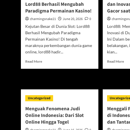
Lord88 Berhasil Mengubah
dan Inovas
Paradigma Permainan Kasino!
Gacor saat
charmingsnake21
June 20, 2026
0
charmingsn
Kejutan Besar di Dunia Slot: Lord88
Lord88: Men
Berhasil Mengubah Paradigma
Inovasi di D
Permainan Kasino! Di tengah
Ini Dalam b
maraknya perkembangan dunia game
belakangan, 
online, lord88 hadir...
kian...
Read
Rea
Read More
Read More
more
mor
about
abo
Kejutan
Lor
Besar
Men
di
Tre
Dunia
dan
Uncategorized
Uncategoriz
Slot:
Ino
Lord88
di
Menguak Fenomena Judi
Menggali 
Berhasil
Dun
Online Indonesia: Dari Slot
di Indones
Mengubah
Jud
Online Hingga Togel
dan Tanta
Paradigma
Slot
Permainan
Gac