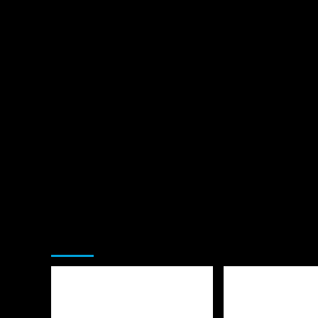
You may have missed